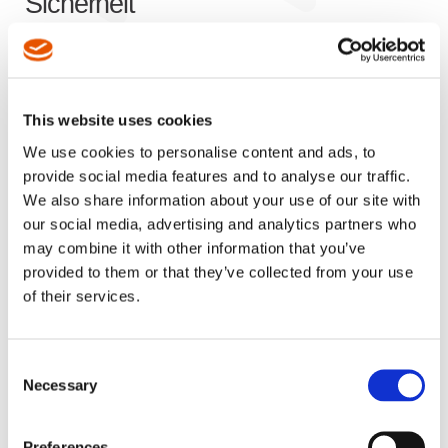
Sicherheit
Apex Assembly & Fabrication – Zubehör ist auf die
Bereitstellung von Lösungen spezialisiert, die Ihre
Abläufe optimieren, die Produktivität steigern und der
This website uses cookies
Sicherheit Priorität einräumen. Ganz gleich, ob Sie eine
verfügbare Standard-Lösung oder ein einzigartiges,
We use cookies to personalise content and ads, to
maßgeschneidertes Zubehörprodukt suchen, das sich
provide social media features and to analyse our traffic.
von den anderen abhebt, unser Team engagiert sich für
We also share information about your use of our site with
die Weiterentwicklung von Produkten und Ihr
our social media, advertising and analytics partners who
Geschäftswachstums. Mit einem starken Fokus auf
may combine it with other information that you’ve
Effizienz und Sicherheit sind unsere Lösungen darauf
provided to them or that they’ve collected from your use
ausgelegt, den Anwendernutzen zu verbessern und
of their services.
Prozesse zu rationalisieren. Unsere Expertise erstreckt
sich über die unterschiedlichsten Industrie-Branchen.
Einige der von uns ausgestatteten Sektoren sind:
Consent
Necessary
Selection
Automobil
Luftfahrt
Gerätebau, Elektronik & Industriemontage
Preferences