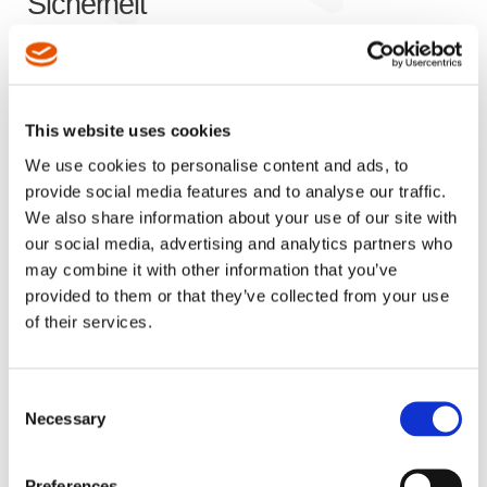
Sicherheit
Apex Assembly & Fabrication – Zubehör ist auf die
Bereitstellung von Lösungen spezialisiert, die Ihre
Abläufe optimieren, die Produktivität steigern und der
This website uses cookies
Sicherheit Priorität einräumen. Ganz gleich, ob Sie eine
verfügbare Standard-Lösung oder ein einzigartiges,
We use cookies to personalise content and ads, to
maßgeschneidertes Zubehörprodukt suchen, das sich
provide social media features and to analyse our traffic.
von den anderen abhebt, unser Team engagiert sich für
We also share information about your use of our site with
die Weiterentwicklung von Produkten und Ihr
our social media, advertising and analytics partners who
Geschäftswachstums. Mit einem starken Fokus auf
may combine it with other information that you’ve
Effizienz und Sicherheit sind unsere Lösungen darauf
provided to them or that they’ve collected from your use
ausgelegt, den Anwendernutzen zu verbessern und
of their services.
Prozesse zu rationalisieren. Unsere Expertise erstreckt
sich über die unterschiedlichsten Industrie-Branchen.
Einige der von uns ausgestatteten Sektoren sind:
Consent
Necessary
Selection
Automobil
Luftfahrt
Gerätebau, Elektronik & Industriemontage
Preferences