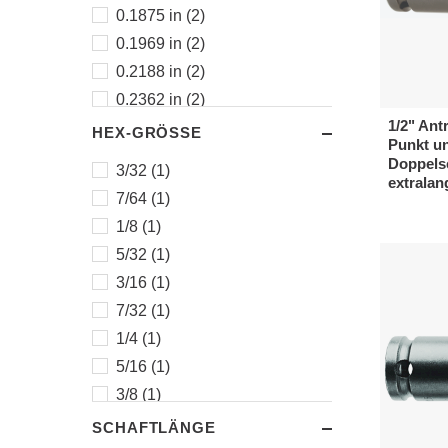
0.1875 in (2)
0.1969 in (2)
0.2188 in (2)
0.2362 in (2)
1/2" Antr
0.2500 in (2)
HEX-GRÖSSE
Punkt u
0.3125 in (2)
Doppels
3/32 (1)
extralan
0.3150 in (2)
7/64 (1)
0.3750 in (2)
1/8 (1)
0.3937 in (2)
5/32 (1)
0.4724 in (1)
3/16 (1)
0.5000 in (2)
7/32 (1)
0.5512 in (1)
1/4 (1)
0.5625 in (2)
5/16 (1)
0.6250 in (2)
3/8 (1)
0.6693 in (1)
1/2 (1)
SCHAFTLÄNGE
0.7480 in (1)