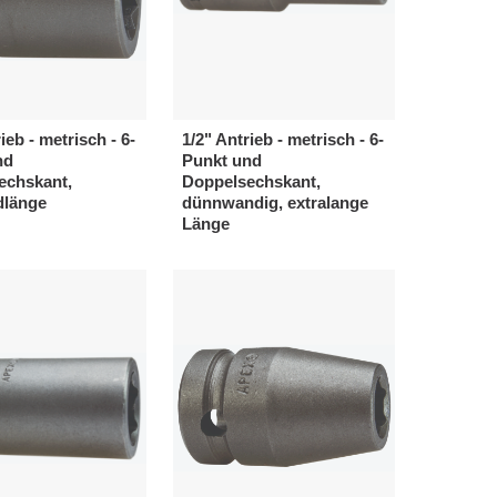
ieb - metrisch - 6-
1/2" Antrieb - metrisch - 6-
nd
Punkt und
echskant,
Doppelsechskant,
dlänge
dünnwandig, extralange
Länge