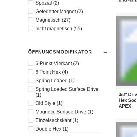
Spezial (2)
Spline- und Torx-
Steckschlüsseleinsätze (10)
Gefederter Magnet (2)
SAE-Steckschlüsseleinsätze
Magnetisch (27)
und Universalschlüssel (47)
nicht magnetisch (55)
Metrische
Steckschlüsseleinsätze &
Universalschlüssel (53)
Steckschlüsseleinsätze &
ÖFFNUNGSMODIFIKATOR
Universalschlüssel (112)
6-Punkt-Vierkant (2)
6 Point Hex (4)
Spring Lodaed (1)
Spring Loaded Surface Drive
3/8" Dri
(1)
Hex Soc
Old Style (1)
APEX
Magnetic Surface Drive (1)
Einzelsechskant (1)
Double Hex (1)