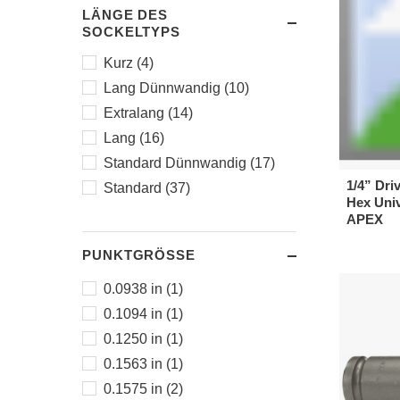
Doppelvierkant (1)
LÄNGE DES
Vierkant (2)
SOCKELTYPS
Fast Lead (2)
Kurz (4)
Torx® (8)
Lang Dünnwandig (10)
Surface Drive (17)
Extralang (14)
Doppelsechskant (25)
Lang (16)
Sechskant (40)
Standard Dünnwandig (17)
1/4” Dri
Standard (37)
Hex Univ
APEX
PUNKTGRÖSSE
0.0938 in (1)
0.1094 in (1)
0.1250 in (1)
0.1563 in (1)
0.1575 in (2)