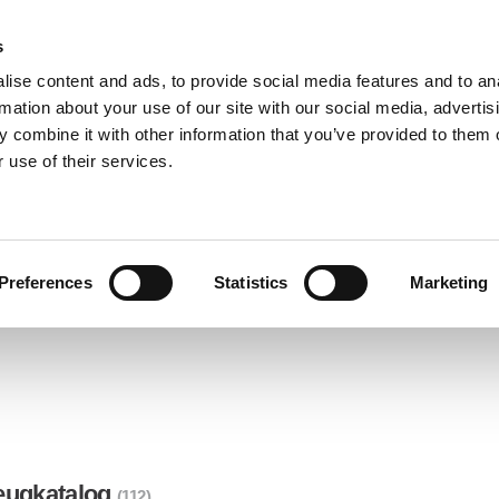
s
ise content and ads, to provide social media features and to an
BRANCHENLÖSUNGEN
DOWNLOADS
SERVICE
rmation about your use of our site with our social media, advertis
 combine it with other information that you’ve provided to them o
 use of their services.
Preferences
Statistics
Marketing
eugkatalog
(112)