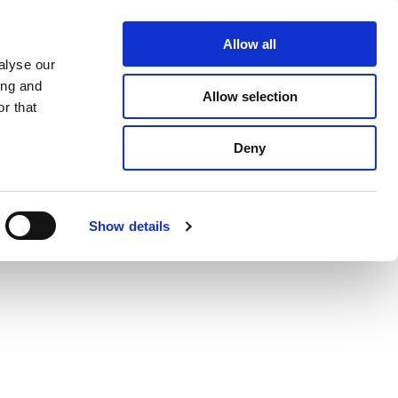
Über Apex
Kontakt
Allow all
alyse our
-UNTERSTÜTZUNG
NACHRICHTEN
ing and
Allow selection
r that
Deny
Show details