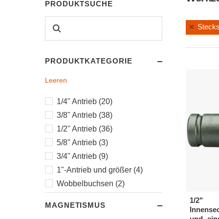
PRODUKTSUCHE
Stecks
PRODUKTKATEGORIE
Leeren
1/4" Antrieb (20)
3/8" Antrieb (38)
1/2" Antrieb (36)
5/8" Antrieb (3)
3/4" Antrieb (9)
1"-Antrieb und größer (4)
Wobbelbuchsen (2)
Innensechskant (4)
1/2"
MAGNETISMUS
Innense
Drehschraubereinsätze (4)
und -ein