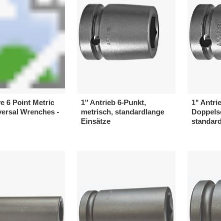
ve 6 Point Metric
1" Antrieb 6-Punkt,
1" Antri
ersal Wrenches -
metrisch, standardlange
Doppels
Einsätze
standard