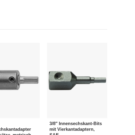
3/8" Innensechskant-Bits
chskantadapter
mit Vierkantadaptern,
sätze, metrisch
SAE