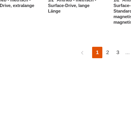
Drive, extralange
Surface-Drive, lange
Surface-
Länge
Standar
magnetis
magneti
1
2
3
…