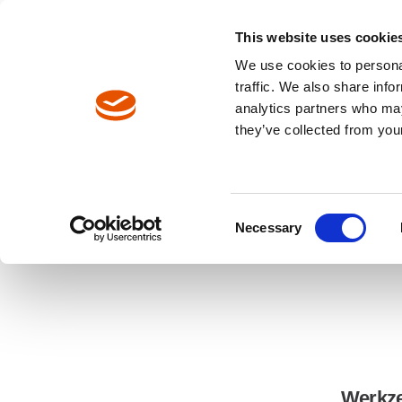
Englisch
Europa / DE
Europa / EN
This website uses cookie
We use cookies to personal
WERKZEUGE
traffic. We also share info
analytics partners who may
Pfadnavigation
they’ve collected from your
Werkzeuge
Werkzeugkatalog
Consent
Necessary
Selection
Werkz