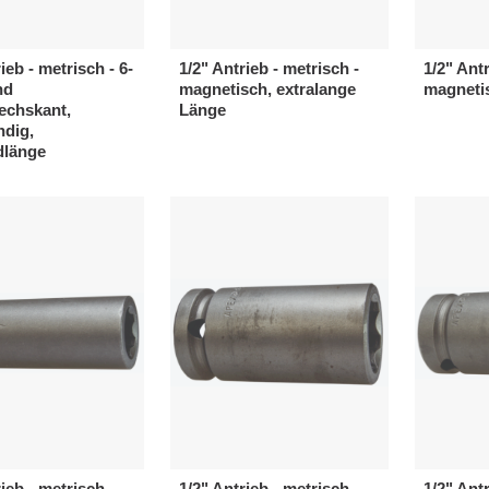
ieb - metrisch - 6-
1/2" Antrieb - metrisch -
1/2" Antr
nd
magnetisch, extralange
magneti
echskant,
Länge
dig,
dlänge
ieb - metrisch -
1/2" Antrieb - metrisch -
1/2" Antr