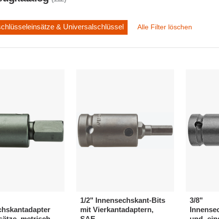
chlüsseleinsätze & Universalschlüssel
Alle Filter löschen
1/2" Innensechskant-Bits
3/8"
chskantadapter
mit Vierkantadaptern,
Innense
sätze, metrisch
SAE
und -ein