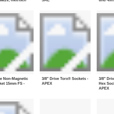
ve Non-Magnetic
3/8" Drive Torx® Sockets -
3/8" Dri
ket 15mm FS -
APEX
Hex Soc
APEX