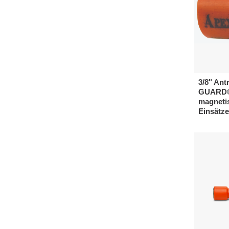
3/8" Ant
GUARD® 
magneti
Einsätze