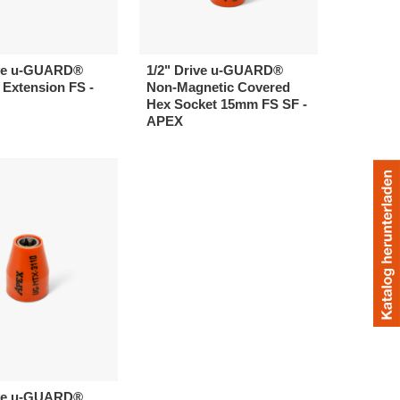
ive u-GUARD®
1/2" Drive u-GUARD®
Extension FS -
Non-Magnetic Covered
Hex Socket 15mm FS SF -
APEX
ive u-GUARD®