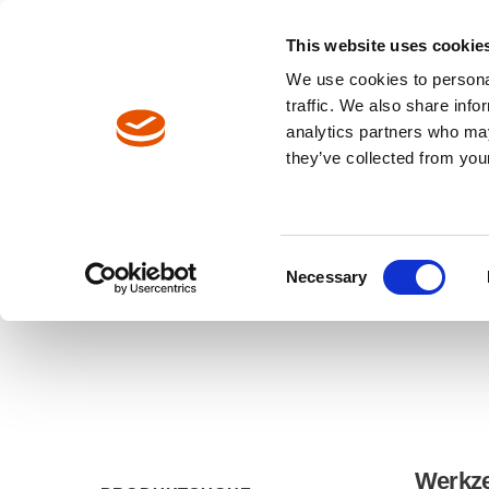
Englisch
Europa / DE
Europa / EN
This website uses cookie
We use cookies to personal
WERKZEUGE
traffic. We also share info
analytics partners who may
Pfadnavigation
they’ve collected from your
Werkzeuge
Werkzeugkatalog
Consent
Necessary
Selection
Werkz