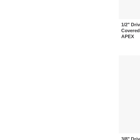
1/2" Dr
Covered
APEX
3/8" Dr