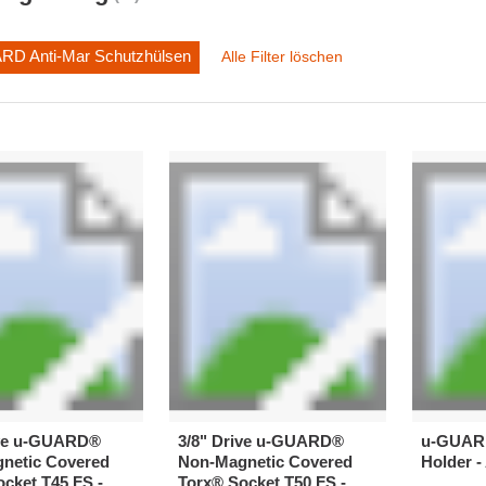
RD Anti-Mar Schutzhülsen
Alle Filter löschen
ive u-GUARD®
3/8" Drive u-GUARD®
u-GUARD
netic Covered
Non-Magnetic Covered
Holder 
cket T45 FS -
Torx® Socket T50 FS -