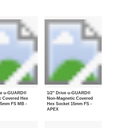
ive u-GUARD®
1/2" Drive u-GUARD®
c Covered Hex
Non-Magnetic Covered
15mm FS MB -
Hex Socket 15mm FS -
APEX