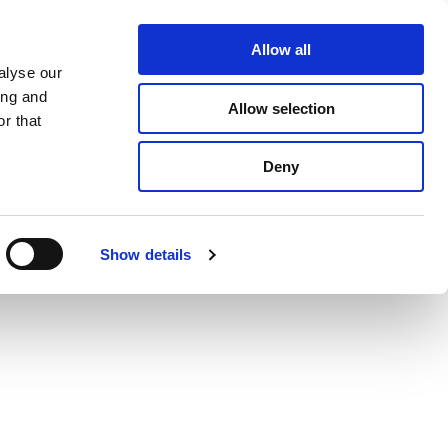
Über Apex
Kontakt
Allow all
alyse our
-UNTERSTÜTZUNG
NACHRICHTEN
ing and
Allow selection
r that
Deny
Show details