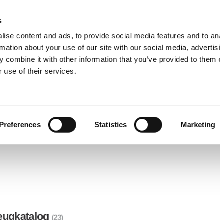
s
ise content and ads, to provide social media features and to an
BRANCHENLÖSUNGEN
DOWNLOADS
SERVICE
rmation about your use of our site with our social media, advertis
 combine it with other information that you’ve provided to them o
 use of their services.
Preferences
Statistics
Marketing
eugkatalog
(23)