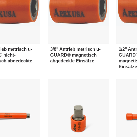
rieb metrisch u-
3/8" Antrieb metrisch u-
1/2" Ant
nicht-
GUARD® magnetisch
GUARD® 
sch abgedeckte
abgedeckte Einsätze
magneti
Einsätze