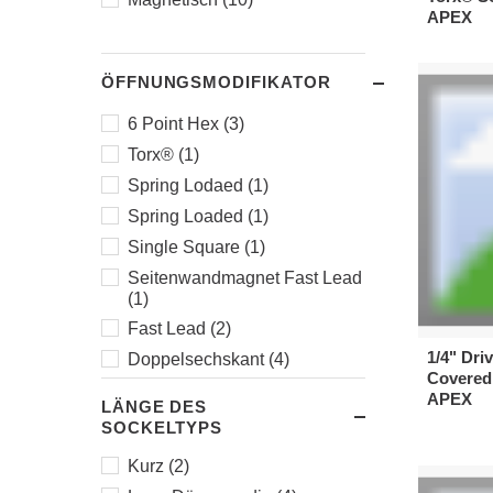
APEX
ÖFFNUNGSMODIFIKATOR
6 Point Hex (3)
Torx® (1)
Spring Lodaed (1)
Spring Loaded (1)
Single Square (1)
Seitenwandmagnet Fast Lead
(1)
Fast Lead (2)
1/4" Dr
Doppelsechskant (4)
Covered 
Surface Drive (5)
APEX
LÄNGE DES
Sechskant (6)
SOCKELTYPS
Kurz (2)