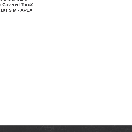
c Covered Torx®
T10 FS M - APEX