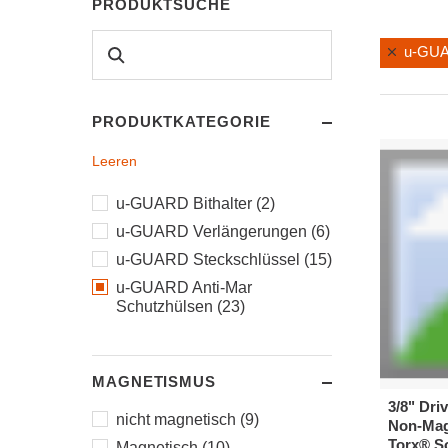
PRODUKTSUCHE
u-GUA
PRODUKTKATEGORIE
Leeren
u-GUARD Bithalter (2)
u-GUARD Verlängerungen (6)
u-GUARD Steckschlüssel (15)
u-GUARD Anti-Mar
Schutzhülsen (23)
MAGNETISMUS
3/8" Dr
nicht magnetisch (9)
Non-Mag
Torx® So
Magnetisch (10)