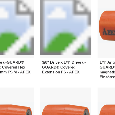
ive u-GUARD®
3/8" Drive x 1/4" Drive u-
1/4" Ant
c Covered Hex
GUARD® Covered
GUARD® 
7mm FS M - APEX
Extension FS - APEX
magneti
Einsätze