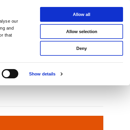
Über Apex
Kontakt
Allow all
alyse our
-UNTERSTÜTZUNG
NACHRICHTEN
ing and
Allow selection
r that
Deny
Show details