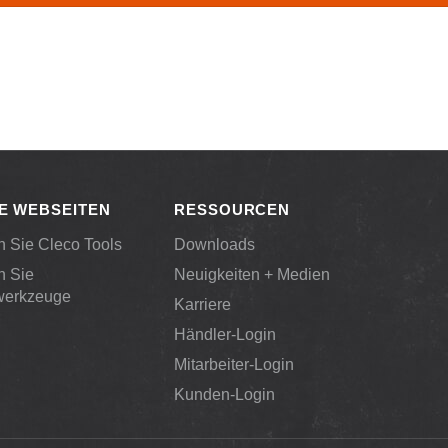
E WEBSEITEN
RESSOURCEN
 Sie Cleco Tools
Downloads
n Sie
Neuigkeiten + Medien
werkzeuge
Karriere
Händler-Login
Mitarbeiter-Login
Kunden-Login