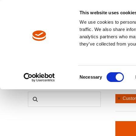
Englisch
Europa / DE
Europa / EN
This website uses cookie
We use cookies to personal
WERKZEUGE
traffic. We also share info
analytics partners who may
Pfadnavigation
they’ve collected from your
Werkzeuge
Werkzeugkatalog
Consent
Necessary
Werkze
Selection
PRODUKTSUCHE
Custom