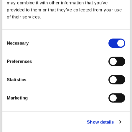
may combine it with other information that you’ve
Released on 01/22/2016 in
Press Releases
provided to them or that they’ve collected from your use
of their services.
Consent
In der Januarausgabe von 2016 stellt der New
Necessary
Selection
Equipment Digest die Innovation bei APEX durch
die Konstruktion der Werkzeuge mit
unseren APEX® μ-Guard™ Schutzhülsen in den
Preferences
Vordergrund.
Lesen Sie den ganzen Artikel
hier
.
Statistics
Marketing
Show details